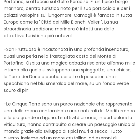
Portofino, si affaccia sul Golfo Paradiso. E' un tipico borgo
marinaro, centro turistico noto per il suo porticciolo e per i
palazzi variopinti sul lungomare. Camogli è famosa in tutta
Europa come la "Città dei Mille Bianchi Velieri". La sua
straordinaria tradizione marinara è infatti una delle
attrattive turistiche più notevoli.
-San Fruttuoso è incastonata in una profonda insenatura,
quasi una perla nella frastagliata costa del Monte di
Portofino. Ospita una magica abbazia risalente all’anno mille
intorno alla quale si sviluppano una spiaggetta, una chiesa,
la Torre dei Doria e poche casette di pescatori che si
specchiano nel blu smeraldo del mare, su un fondo verde
scuro di pini.
-Le Cinque Terre sono un parco nazionale che rappresenta
una delle meno contaminate aree naturali del Mediterraneo
e la più grande in Liguria. Le attività umane, in particolare la
viticultura, hanno contribuito a creare un paesaggio unico al
mondo grazie allo sviluppo di tipici muri a secco. Tutto
questo, insieme ad un mare cristallino, ad esempi di