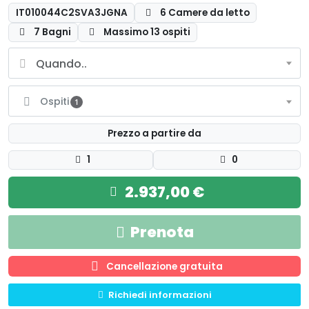
IT010044C2SVA3JGNA
6 Camere da letto
7 Bagni
Massimo 13 ospiti
Ospiti
1
Prezzo a partire da
1
0
2.937,00 €
Prenota
Cancellazione gratuita
Richiedi informazioni