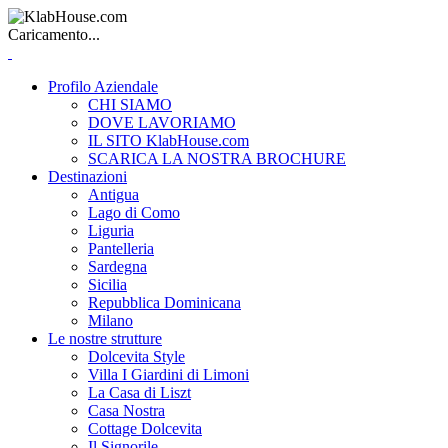
Caricamento...
Profilo Aziendale
CHI SIAMO
DOVE LAVORIAMO
IL SITO KlabHouse.com
SCARICA LA NOSTRA BROCHURE
Destinazioni
Antigua
Lago di Como
Liguria
Pantelleria
Sardegna
Sicilia
Repubblica Dominicana
Milano
Le nostre strutture
Dolcevita Style
Villa I Giardini di Limoni
La Casa di Liszt
Casa Nostra
Cottage Dolcevita
Il Signorile