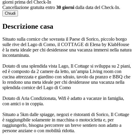
giorni prima del Check-In
Cancellazione gratuita entro
30 giorni
dalla data del Check-In.
Chiudi
Descrizione casa
Situato sulla cornice che sovrasta il Paese di Sorico, piccolo borgo
sulle rive del Lago di Como, il COTTAGE di Elena by KlabHouse
è la meta ideale per chi desiderasse una vacanza immersi nella natura
incontaminata.
Dotato di una splendida vista Lago, Il Cottage si sviluppa su 2 piani,
ed è composto da 2 camere da letto, un’ampia Living room con
cucina attrezzata e giardino con sdraio, tavolo da pranzo e BBQ che
lo rendono una meta ideale per chi desiderasse una vacanza nella
splendida cornice del Lago di Como
Dotato di Aria Condizionata, Wifi è adatto a vacanze in famiglia,
con amici o in coppia.
Situato a 5km dalle spiagge, negozi e ristoranti di Sorico, Il Cottage
è raggiungibile solamente in macchina o motocicletta e, per
raggiungerlo, bisogna percorrere un breve sentiero non adatto a
persone anziane o con mobilità ridotta.